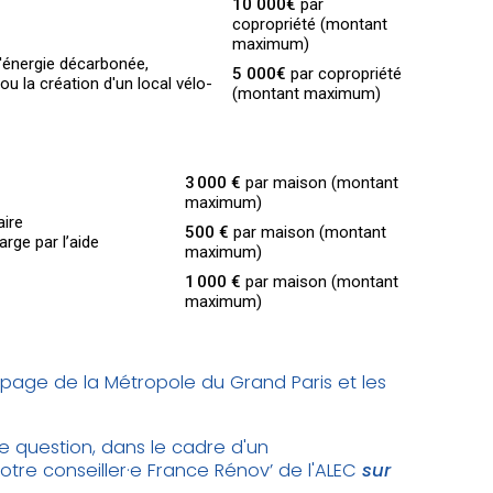
10 000€
par
copropriété (montant
maximum)
d'énergie décarbonée,
5 000€
par copropriété
ou la création d'un local vélo-
(montant maximum)
3 000 €
par maison (montant
maximum)
aire
500 €
par maison (montant
rge par l’aide
maximum)
1 000 €
par maison (montant
maximum)
 page de la Métropole du Grand Paris et les
e question, dans le cadre d'un
re conseiller·e France Rénov’ de l'ALEC
sur