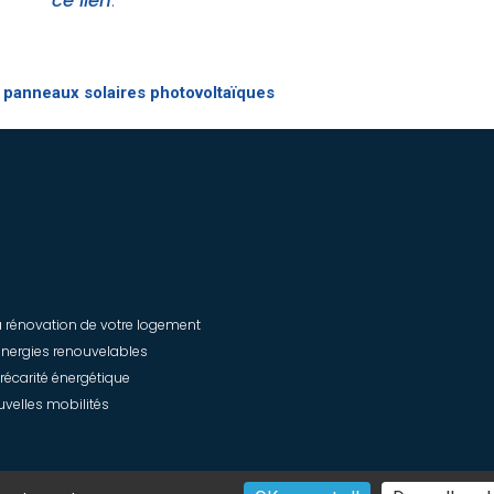
ce lien
.
 panneaux solaires photovoltaïques
rénovation de votre logement
énergies renouvelables
précarité énergétique
uvelles mobilités